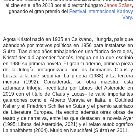
al cine en el año 2013 por el director húngaro
János Szász
,
ganando el gran premio del
Festival Internacional Karlovy
Vary
.
Agota Kristof nació en 1935 en Csikvánd, Hungría, país que
aban­donó por motivos políticos en 1956 para instalarse en
Suiza. Tras cinco años trabajando en una fábrica de relojes,
Kristof decidió aprender francés, lengua en la que escribió
en 1986 su primera nove­la, El gran cuaderno, primera pieza
de la trilogía protagonizada por los hermanos Claus y
Lucas, a la que seguirían La prueba (1988) y La tercera
mentira (1992). Considerada su obra maestra, esta
aclamada trilogía ‒reeditada por Libros del Asteroide en
2019 con el título de Claus y Lucas‒ le valió importantes
galardones como el Alberto Moravia en Italia, el Gottfried
Keller y el Friedrich Schiller en Suiza y el premio austriaco
de Literatura Europea. Ha escrito además otras obras de
teatro y de narrativa, entre las que destacan la novela Ayer
(1995; Libros del Asteroide, 2021) y el relato autobiográfico
La analfabeta (2004). Murió en Neuchâtel (Suiza) en 2011.