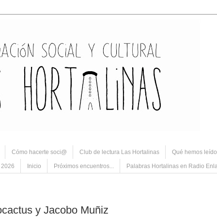
Cómo hacerte soci@
Club de lectura Las Hortalinas
Qué hemos leído.
a 2026
Inicio
Próximos encuentros...
Palabras Hortalinas en Radio Enl
ñocactus y Jacobo Muñiz